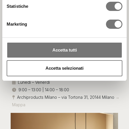
Esposizioni Morica
raccogliere informazioni sulla tua posizione
Statistiche
geografica, con un'approssimazione di qualche
Design
metro,
Marketing
Identificare il tuo dispositivo, scansionandolo
attivamente alla ricerca di caratteristiche specifiche
Da
Archiproducts Milano
troverai alcuni pezzi della nuova
(impronte digitali).
collezione: forti legami con la terra e la natura,
toni caldi e
Approfondisci come vengono elaborati i tuoi dati personali
Accetta tutti
rassicuranti
e
finiture materiche
.
e imposta le tue preferenze nella
sezione dettagli
. Puoi
Prenota la tua visita
da Archiproducts Milano per toccare
modificare o ritirare il tuo consenso in qualsiasi momento
con mano la qualità dei nostri prodotti ecosostenibili.
Accetta selezionati
dalla Dichiarazione sui cookie.
Lunedì – Venerdì
Utilizziamo i cookie per personalizzare contenuti ed
annunci, per fornire funzionalità dei social media e per
9:00 – 13:00 | 14:00 – 18:00
analizzare il nostro traffico. Condividiamo inoltre
Archiproducts Milano – via Tortona 31, 20144 Milano
→
informazioni sul modo in cui utilizza il nostro sito con i
Mappa
nostri partner che si occupano di analisi dei dati web,
pubblicità e social media, i quali potrebbero combinarle
con altre informazioni che ha fornito loro o che hanno