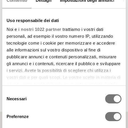
Consenso
Dettagli
Impostazioni degli annunci
In
Un luogo che incarna i valori del nostro brand –
artigianalità, innovazione creativa, qualità impeccabile e
Uso responsabile dei dati
sostenibilità ambientale – offrendo una visione del futuro
Noi e
i nostri 1022 partner
trattiamo i vostri dati
del design d’interni.
personali, ad esempio il vostro numero IP, utilizzando
Ogni zona dello showroom è un’isola di ispirazione unica,
tecnologie come i cookie per memorizzare e accedere
progettata per soddisfare i gusti più esigenti e le diverse
alle informazioni sul vostro dispositivo al fine di
necessità dell’arredamento.
pubblicare annunci e contenuti personalizzati, misurare
gli annunci e i contenuti, ricercare il pubblico e sviluppare
i servizi. Avete la possibilità di scegliere chi utilizza i
SCOPRI LO SHOWROOM E PRENOTA LA TUA
VISITA
vostri dati e per quali scopi. Le vostre scelte in materia di
privacy sono applicabili solo su questa proprietà digitale
in cui avete effettuato le vostre scelte. È possibile
Selezione
modificare o revocare il proprio consenso in qualsiasi
Necessari
del
momento dalla Dichiarazione sui cookie o facendo clic
consenso
sull'icona di attivazione della privacy.
Preferenze
Con il tuo consenso, vorremmo anche: