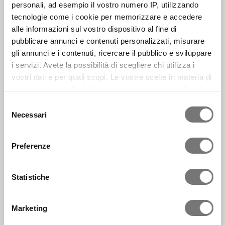
personali, ad esempio il vostro numero IP, utilizzando
tecnologie come i cookie per memorizzare e accedere
alle informazioni sul vostro dispositivo al fine di
pubblicare annunci e contenuti personalizzati, misurare
gli annunci e i contenuti, ricercare il pubblico e sviluppare
i servizi. Avete la possibilità di scegliere chi utilizza i
vostri dati e per quali scopi. Le vostre scelte in materia di
privacy sono applicabili solo su questa proprietà digitale
in cui avete effettuato le vostre scelte. È possibile
Selezione
modificare o revocare il proprio consenso in qualsiasi
Necessari
del
momento dalla Dichiarazione sui cookie o facendo clic
consenso
sull'icona di attivazione della privacy.
Preferenze
Con il tuo consenso, vorremmo anche:
raccogliere informazioni sulla tua posizione
Statistiche
geografica, con un'approssimazione di qualche
metro,
Marketing
Identificare il tuo dispositivo, scansionandolo
attivamente alla ricerca di caratteristiche specifiche