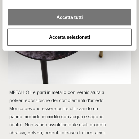
(impronte digitali).
Approfondisci come vengono elaborati i tuoi dati personali
Accetta tutti
e imposta le tue preferenze nella
sezione dettagli
. Puoi
modificare o ritirare il tuo consenso in qualsiasi momento
Accetta selezionati
dalla Dichiarazione sui cookie.
Utilizziamo i cookie per personalizzare contenuti ed
annunci, per fornire funzionalità dei social media e per
analizzare il nostro traffico. Condividiamo inoltre
informazioni sul modo in cui utilizza il nostro sito con i
nostri partner che si occupano di analisi dei dati web,
pubblicità e social media, i quali potrebbero combinarle
METALLO Le parti in metallo con verniciatura a
con altre informazioni che ha fornito loro o che hanno
polveri epossidiche dei complementi d’arredo
raccolto dal suo utilizzo dei loro servizi.
Morica devono essere pulite utilizzando un
panno morbido inumidito con acqua e sapone
neutro. Non vanno assolutamente usati prodotti
abrasivi, polveri, prodotti a base di cloro, acidi,